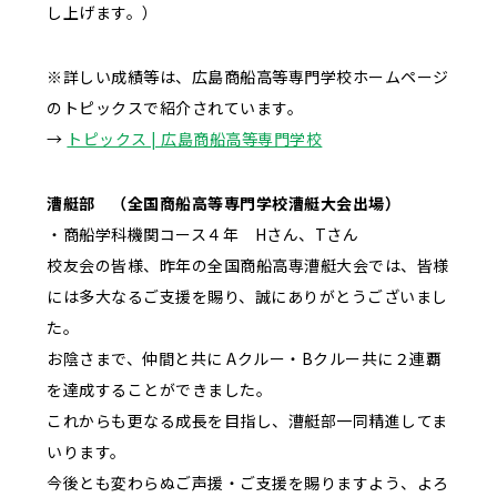
し上げます。）
※詳しい成績等は、広島商船高等専門学校ホームページ
のトピックスで紹介されています。
→
トピックス | 広島商船高等専門学校
漕艇部 （全国商船高等専門学校漕艇大会出場）
・商船学科機関コース４年 Hさん、Tさん
校友会の皆様、昨年の全国商船高専漕艇大会では、皆様
には多大なるご支援を賜り、誠にありがとうございまし
た。
お陰さまで、仲間と共に Aクルー・Bクルー共に２連覇
を達成することができました。
これからも更なる成長を目指し、漕艇部一同精進してま
いります。
今後とも変わらぬご声援・ご支援を賜りますよう、よろ